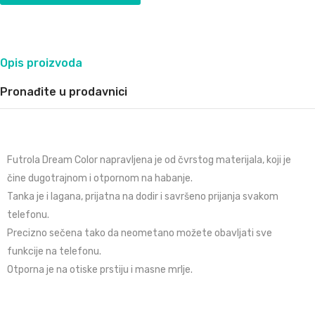
Opis proizvoda
Pronađite u prodavnici
Futrola Dream Color napravljena je od čvrstog materijala, koji je
čine dugotrajnom i otpornom na habanje.
Tanka je i lagana, prijatna na dodir i savršeno prijanja svakom
telefonu.
Precizno sečena tako da neometano možete obavljati sve
funkcije na telefonu.
Otporna je na otiske prstiju i masne mrlje.