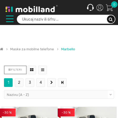
0
Maske za mobilne telefone
Marbello
FILTERI
1
2
3
4
-30 %
-30 %