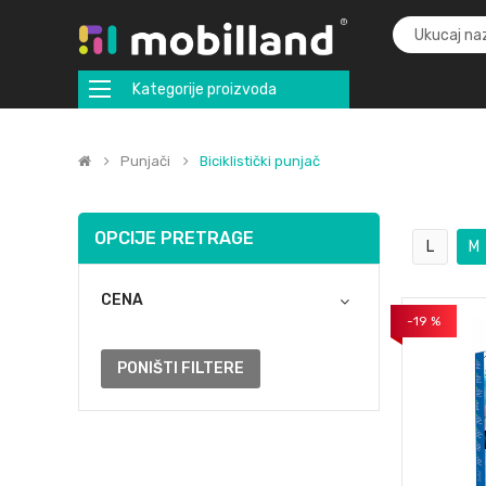
Kategorije proizvoda
Punjači
Biciklistički punjač
OPCIJE PRETRAGE
L
M
CENA
-19 %
PONIŠTI FILTERE