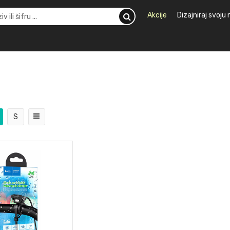
Akcije
Dizajniraj svoju
S