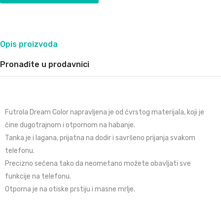
Opis proizvoda
Pronađite u prodavnici
Futrola Dream Color napravljena je od čvrstog materijala, koji je
čine dugotrajnom i otpornom na habanje.
Tanka je i lagana, prijatna na dodir i savršeno prijanja svakom
telefonu.
Precizno sečena tako da neometano možete obavljati sve
funkcije na telefonu.
Otporna je na otiske prstiju i masne mrlje.