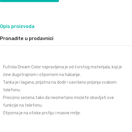
Opis proizvoda
Pronađite u prodavnici
Futrola Dream Color napravljena je od čvrstog materijala, koji je
čine dugotrajnom i otpornom na habanje.
Tanka je i lagana, prijatna na dodir i savršeno prijanja svakom
telefonu.
Precizno sečena tako da neometano možete obavljati sve
funkcije na telefonu.
Otporna je na otiske prstiju i masne mrlje.