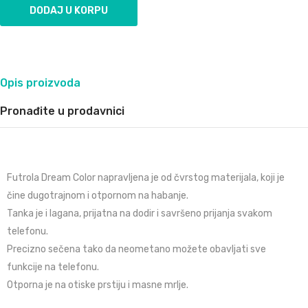
Opis proizvoda
Pronađite u prodavnici
Futrola Dream Color napravljena je od čvrstog materijala, koji je
čine dugotrajnom i otpornom na habanje.
Tanka je i lagana, prijatna na dodir i savršeno prijanja svakom
telefonu.
Precizno sečena tako da neometano možete obavljati sve
funkcije na telefonu.
Otporna je na otiske prstiju i masne mrlje.