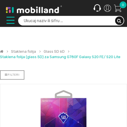
0
Staklena folija
Glass 5D 6D
Staklena folija (glass 5D) za Samsung G780F Galaxy S20 FE/ S20 Lite
FILTERI