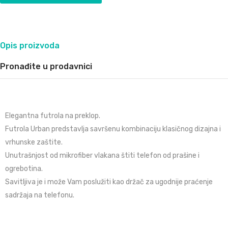
Opis proizvoda
Pronađite u prodavnici
Elegantna futrola na preklop.
Futrola Urban predstavlja savršenu kombinaciju klasičnog dizajna i
vrhunske zaštite.
Unutrašnjost od mikrofiber vlakana štiti telefon od prašine i
ogrebotina.
Savitljiva je i može Vam poslužiti kao držač za ugodnije praćenje
sadržaja na telefonu.