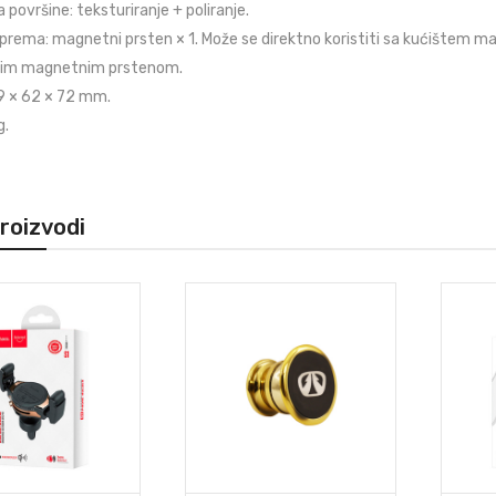
 površine: teksturiranje + poliranje.
rema: magnetni prsten × 1. Može se direktno koristiti sa kućištem ma
enim magnetnim prstenom.
69 × 62 × 72 mm.
g.
proizvodi