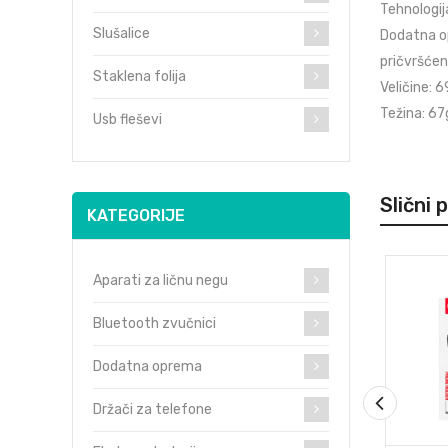
Tehnologija
Slušalice
Dodatna op
pričvršć
Staklena folija
Veličine: 
Težina: 67
Usb fleševi
Slični 
KATEGORIJE
Aparati za ličnu negu
Bluetooth zvučnici
Dodatna oprema
Držači za telefone