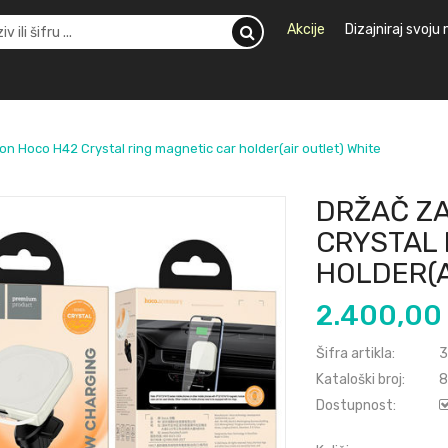
Akcije
Dizajniraj svoju
on Hoco H42 Crystal ring magnetic car holder(air outlet) White
DRŽAČ ZA
CRYSTAL 
HOLDER(A
2.400,00
Šifra artikla:
3
Kataloški broj:
8
Dostupnost: