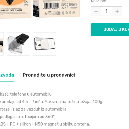
Količina:
izvoda
Pronađite u prodavnici
ržač telefona u automobilu.
 uređaje od 4,5 – 7 inča. Maksimalna težina ležaja: 400g.
aže: izlaz za vazduh iz automobila.
podloga sa rotacijom od 360°.
 ABS + PC + silikon + N50 magnet u obliku prstena.