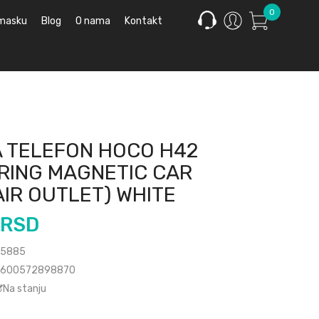
0
 masku
Blog
O nama
Kontakt
 TELEFON HOCO H42
RING MAGNETIC CAR
IR OUTLET) WHITE
 RSD
5885
600572898870
Na stanju