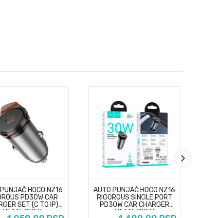
 PUNJAČ HOCO NZ16
AUTO PUNJAČ HOCO NZ16
AU
OROUS PD30W CAR
RIGOROUS SINGLE PORT
GER SET (C TO IP)
PD30W CAR CHARGER
METAL GREY
METAL GREY