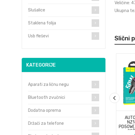
Veličine: 
Slušalice
Ukupna tež
Staklena folija
Usb fleševi
Slični 
KATEGORIJE
Aparati za ličnu negu
Bluetooth zvučnici
Dodatna oprema
AUTO
NZ1
Držači za telefone
PD50W(
SET