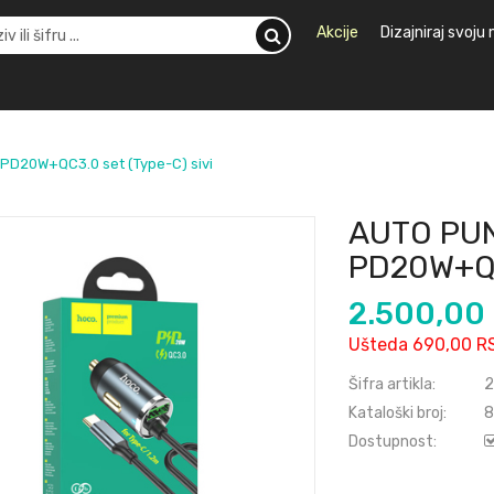
Akcije
Dizajniraj svoju
PD20W+QC3.0 set (Type-C) sivi
AUTO PU
PD20W+QC
2.500,00
Ušteda 690,00 R
Šifra artikla:
2
Kataloški broj:
8
Dostupnost: