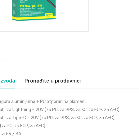
izvoda
Pronađite u prodavnici
 legura aluminijuma + PC otporan na plamen.
abl za Lightning – 20V (za PD, za PPS, za KC, za FCP, za AFC).
abl za Tipe-C – 20V (za PD, za PPS, za KC, za FCP, za AFC).
(za KC, za FCP, za AFC).
az: 5V / 3A.