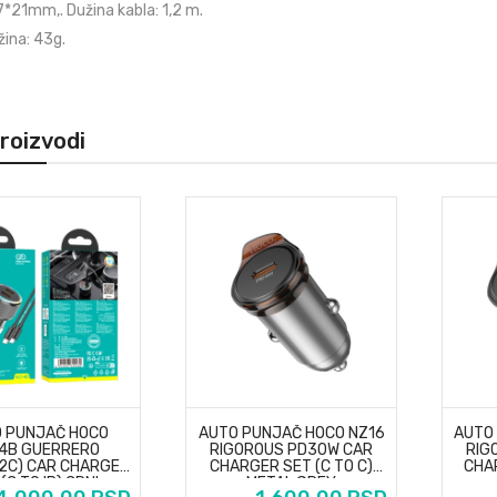
47*21mm,. Dužina kabla: 1,2 m.
ina: 43g.
proizvodi
 PUNJAČ HOCO
AUTO PUNJAČ HOCO NZ16
AUTO
4B GUERRERO
RIGOROUS PD30W CAR
RIG
2C) CAR CHARGER
CHARGER SET (C TO C)
CHAR
(C TO IP) CRNI
METAL GREY