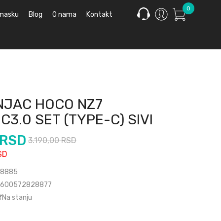
0
 masku
Blog
O nama
Kontakt
NJAC HOCO NZ7
3.0 SET (TYPE-C) SIVI
 RSD
3.190,00 RSD
SD
8885
600572828877
Na stanju