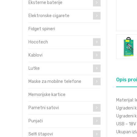
Eksterne baterije
Elektronske cigarete
Fidget spineri
Hocotech
Kablovi
Lutke
Opis pro
Maske za mobilne telefone
Memorijske kartice
Materijal:
Pametni satovi
Ugrađeni k
Ugrađeni k
Punjači
USB – 18V 
Ukupan izl
Selfi štapovi