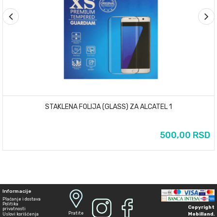
STAKLENA FOLIJA (GLASS) ZA ALCATEL 1
500,00 RSD
Informacije
Plaćanje i dostava
Politika
Copyright
privatnosti
Pratite
Mobilland
.
Uslovi korišćenja