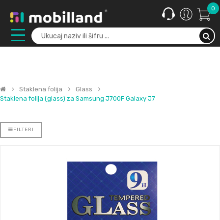
0
Staklena folija
Glass
Staklena folija (glass) za Samsung J700F Galaxy J7
FILTERI