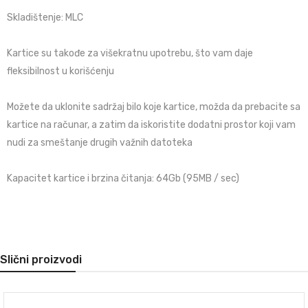
Skladištenje: MLC
Kartice su takođe za višekratnu upotrebu, što vam daje
fleksibilnost u korišćenju
Možete da uklonite sadržaj bilo koje kartice, možda da prebacite sa
kartice na računar, a zatim da iskoristite dodatni prostor koji vam
nudi za smeštanje drugih važnih datoteka
Kapacitet kartice i brzina čitanja: 64Gb (95MB / sec)
Slični proizvodi