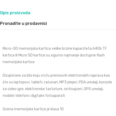
Opis proizvoda
Pronađite u prodavnici
Micro-SD memorijska kartica velike brzine kapaciteta 64Gb TF
kartica ili Micro SD kartice su sigurno najmanje dostupne flash
memorijske kartice
Dizajnirane za bilo koju vrstu prenosivih elektronskih naprava kao
što su laptopovi, tableti, računari, MP3 plejeri, PDA uređaji, konzole
za video igre, elektronske tastature, sintisajzeri, GPS uređaji,
mobilni telefoni i digitalni fotoaparati
Ocena memorijske kartice je klasa 10